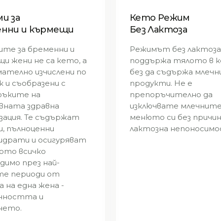
и за
Кето Режим
нни и кърмещи
Без Лактоза
те за бременни и
Режимът без лактоза
и жени не са кето, а
поддържа тялото в к
мателно изчислени по
без да съдържа млечн
к и съобразени с
продукти. Не е
ръките на
препоръчително да
вната здравна
изключвате млечнит
зация. Те съдържат
менюто си без причин
и, пълноценни
лактозна непоносимо
идрати и осигуряват
ото всичко
димо през най-
те периоди от
 на една жена -
нността и
нето.