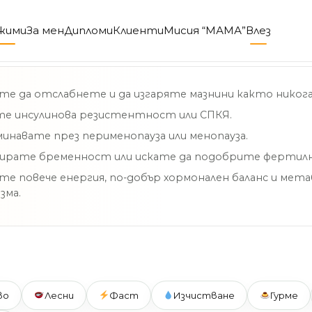
жими
За мен
Дипломи
Клиенти
Мисия “МАМА”
Влез
те да отслабнете и да изгаряте мазнини както никога
те инсулинова резистентност или СПКЯ.
инавате през перименопауза или менопауза.
нирате бременност или искате да подобрите фертил
те повече енергия, по-добър хормонален баланс и ме
зма.
во
Лесни
Фаст
Изчистване
Гурме