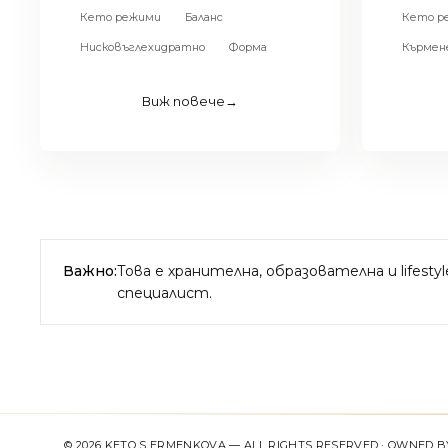
Кето режими
Баланс
Кето р
Нисковъглехидратно
Форма
Кърмен
Виж повече
→
Важно:
Това е хранителна, образователна и lifest
специалист.
© 2026 KETO S ERMENKOVA — ALL RIGHTS RESERVED · OWNED BY 