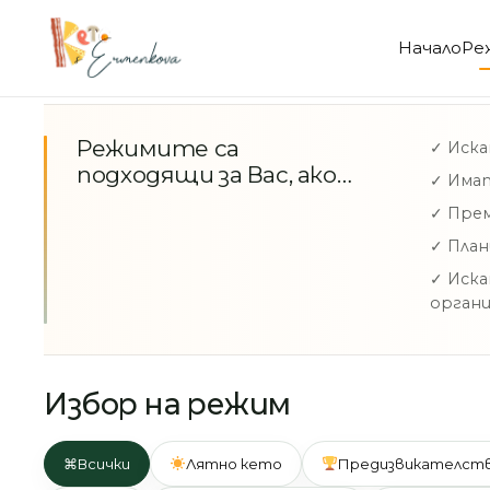
Начало
Ре
Режимите са
✓ Иска
подходящи за Вас, ако…
✓ Има
✓ Прем
✓ Пла
✓ Иска
органи
Избор на режим
⌘
Всички
Лятно кето
Предизвикателст