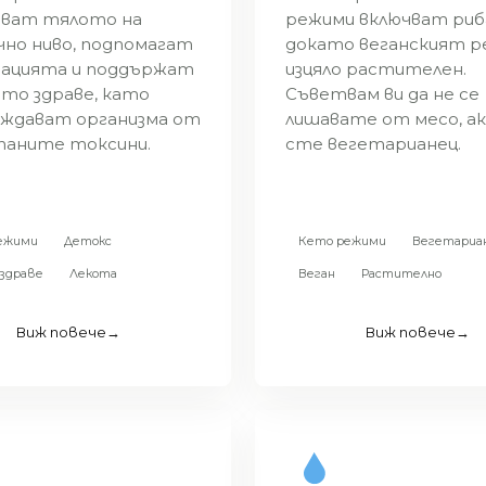
тват тялото на
режими включват риб
но ниво, подпомагат
докато веганският р
зацията и поддържат
изцяло растителен.
то здраве, като
Съветвам ви да не се
ждават организма от
лишавате от месо, ак
паните токсини.
сте вегетарианец.
ежими
Детокс
Кето режими
Вегетариа
здраве
Лекота
Веган
Растително
Виж повече
→
Виж повече
→