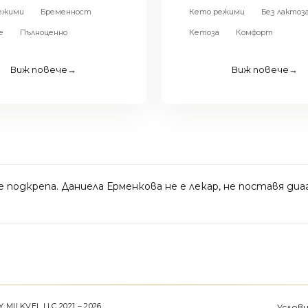
ежими
Бременност
Кето режими
Без лактоз
е
Пълноценно
Кетоза
Комфорт
Виж повече
→
Виж повече
→
yle подкрепа. Даниела Ерменкова не е лекар, не поставя д
MILKVEL LLC 2021 – 2026
Услови