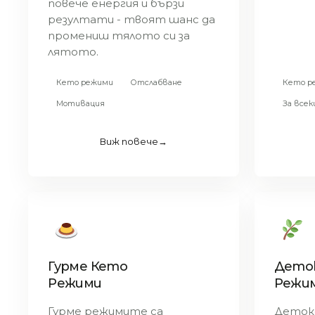
повече енергия и бързи
резултати - твоят шанс да
промениш тялото си за
лятото.
Кето режими
Отслабване
Кето р
Мотивация
За всек
Виж повече
→
Гурме Кето
Дето
Режими
Режи
Гурме режимите са
Деток