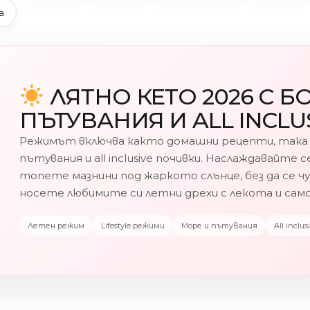
а
ЛЯТНО КЕТО 2026 С Б
ПЪТУВАНИЯ И ALL INCLU
Режимът включва както домашни рецепти, така 
пътувания и all inclusive почивки. Наслаждавайте 
топете мазнини под жаркото слънце, без да се чу
носете любимите си летни дрехи с лекота и сам
Летен режим
Lifestyle режими
Море и пътувания
All inclus