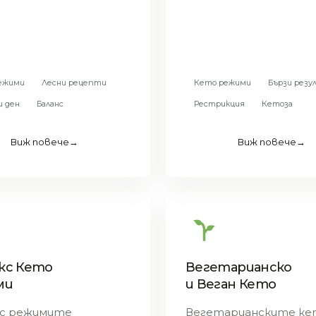
ежими
Лесни рецепти
Кето режими
Бързи рез
и ден
Баланс
Рестрикция
Кетоза
Виж повече
→
Виж повече
→
кс Кето
Вегетарианско
ми
и Веган Кето
с режимите
Вегетарианските ке