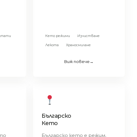
ултати
Кето режими
Изчистване
Лекота
Храносмилане
Виж повече
→
Българско
Кето
то
Българско кето е режим,