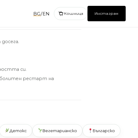
BG
/
EN
Кошница
Инстаграм
 досега.
ността си.
таболитен рестарт на
Детокс
Вегетарианско
Българско