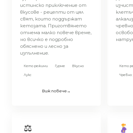
истинско приключение от
изчис
вкусове - рецепти от цял
клетъч
свят, които поддържат
алкали
кетозата. Приготвянето
чревно
отнема малко повече време,
освобо
но всичко е подробно
натру
обяснено и лесно за
изпълнение.
Кето режими
Гурме
Вкусно
Кето р
Лукс
Чревно 
Виж повече
→
⚖