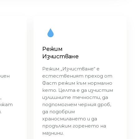
Режим
Изчистване
Режим „Изчистване“ е
риен
естественият преход от
Фаст режим към нормално
кето. Целта е да изчистим
,
излишните течности, да
ържат
подпомогнем черния дроб,
.
да подобрим
храносмилането и да
продължим горенето на
мазнини.