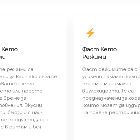
 Кето
Фаст Кето
ми
Режими
е режими са
Фаст режимите са с
ни за вас - ако сега се
усилено намален кало
авате с кето
прием и минимални
ето или просто
въглехидрати. Те са
 време за
предназначени за хора
овления. Вкусни
които могат да изд
и, бързи и с най-
на повече рестрикции
те продукти, за да
е в ритъм и без