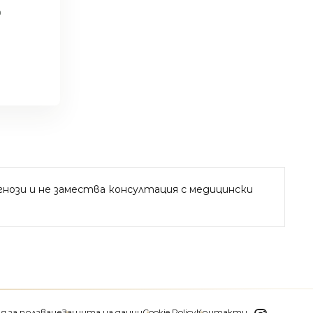
а
иагнози и не замества консултация с медицински
я за ползване
Защита на данни
Cookie Policy
Контакти