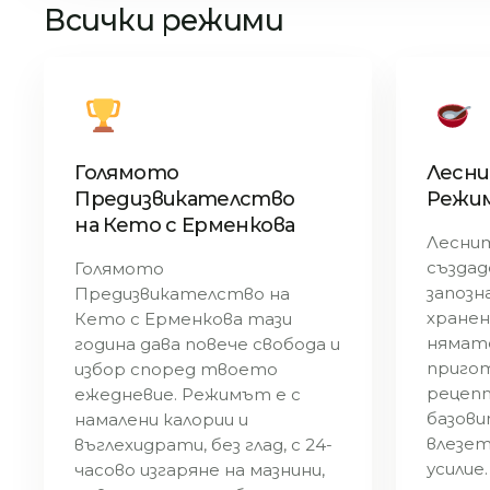
Всички режими
Голямото
Лесни
Предизвикателство
Режи
на Кето с Ерменкова
Леснит
създаде
Голямото
запозн
Предизвикателство на
хранен
Кето с Ерменкова тази
нямате
година дава повече свобода и
пригот
избор според твоето
рецепт
ежедневие. Режимът е с
базови
намалени калории и
влезет
въглехидрати, без глад, с 24-
усилие.
часово изгаряне на мазнини,