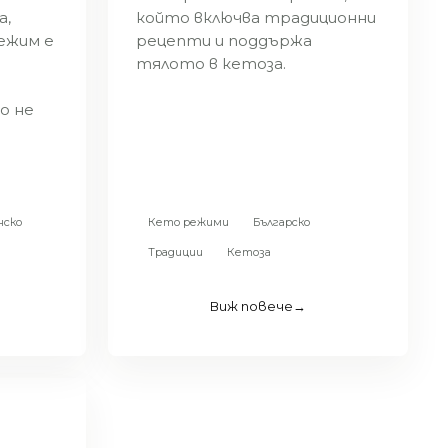
а,
който включва традиционни
ежим е
рецепти и поддържа
тялото в кетоза.
о не
нско
Кето режими
Българско
Традиции
Кетоза
Виж повече
→