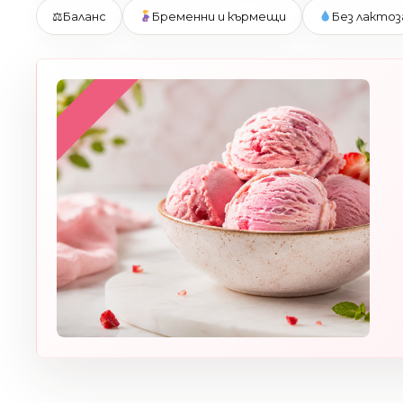
⚖
Баланс
Бременни и кърмещи
Без лактоз