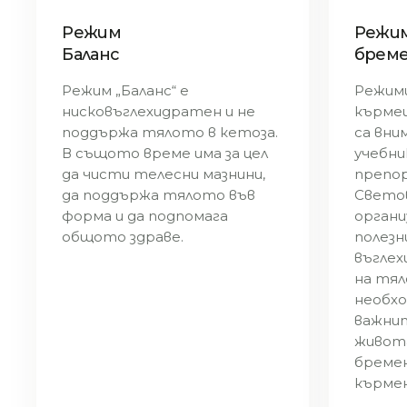
Режим
Режим
Баланс
бреме
Режим „Баланс“ е
Режими
нисковъглехидратен и не
кърмещ
поддържа тялото в кетоза.
са вни
В същото време има за цел
учебни
да чисти телесни мазнини,
препо
да поддържа тялото във
Свето
форма и да подпомага
органи
общото здраве.
полезн
въглех
на тял
необхо
важни
живота
бреме
кърме