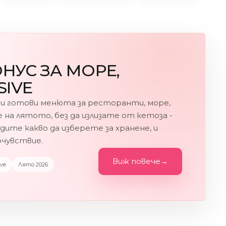
ОНУС ЗА МОРЕ,
SIVE
и готови менюта за ресторанти, море,
се на лятото, без да излизате от кетоза -
дите какво да изберете за хранене, и
очувствие.
Виж повече
→
ive
Лято 2026