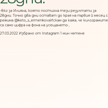
-8кг за Илияна, която постигна тези резултати за
28дни. Точно два дни остават до края на първия й месец с
режима @keto_s_ermenkovaИскам да кажа, че килограмите
са само цифра на фона на усещането…
27.03.2022
Избрано от Instagram
1 мин четене