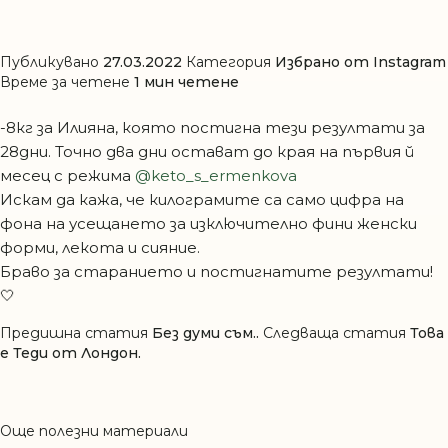
Публикувано
27.03.2022
Категория
Избрано от Instagram
Време за четене
1 мин четене
-8кг за Илияна, която постигна тези резултати за
28дни. Точно два дни остават до края на първия й
месец с режима
@keto_s_ermenkova
Искам да кажа, че килограмите са само цифра на
фона на усещането за изключително фини женски
форми, лекота и сияние.
Браво за старанието и постигнатите резултати!
🤍
Предишна статия
Без думи съм..
Следваща статия
Това
е Теди от Лондон.
Още полезни материали