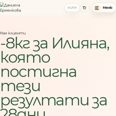
BG
/
EN
Меню
Към клиенти
-8кг за Илияна,
която
постигна
тези
резултати за
28дни.