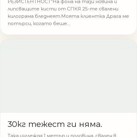
РЕЗИСТЕНТНОСТ”На фона на тази новина и
липсващите кисти от СПКЯ 25-те свалени
килограма бледнеят.Моята клиентка Драга ме
потърси, когато беше…
30кг тежест ги няма.
Така изглежда 1 метър и половина, свален в