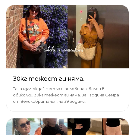
30кг тежест ги няма.
Така изглежда 1 метър и половина, свален в
обиколки. 30кг тежест ги няма. За 1 година Семра
от Великобритания, на 39 години,…