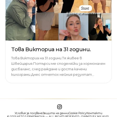
Това Викториа на 31 години.
Това Викториа на 31 години.Тя живее в
Швейцария.Потърси ме споделяйки за хормонален
дисбаланс, след раждане и доста качени
килограми.Днес отчетох нейния резултат…
Условия за ползване
Защита на данни
Cookie Policy
Контакти
© 2026 KETO S ERMENKOVA — ALL RIGHTS RESERVED · OWNED BY MILKVEL