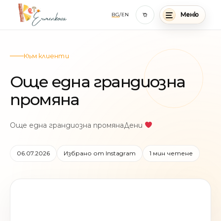
BG
/
EN
Меню
Към клиенти
Още една грандиозна
промяна
Още една грандиозна промянаДени
06.07.2026
Избрано от Instagram
1 мин четене